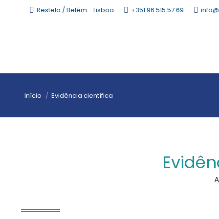
Restelo / Belém - Lisboa
+351 96 515 57 69
info@
Está aqui:
Início
Evidência científica
Evidên
A