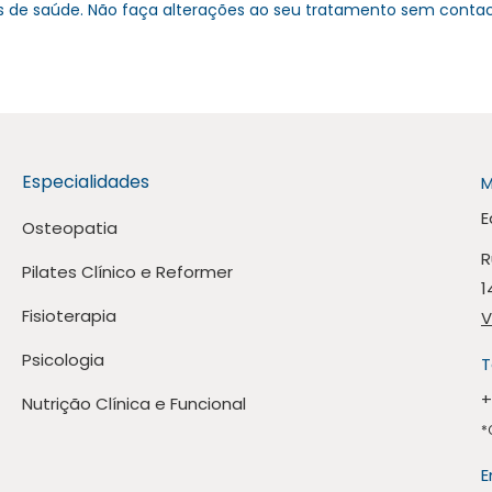
nais de saúde. Não faça alterações ao seu tratamento sem cont
Especialidades
M
E
Osteopatia
R
Pilates Clínico e Reformer
1
Fisioterapia
V
Psicologia
T
+
Nutrição Clínica e Funcional
*
E