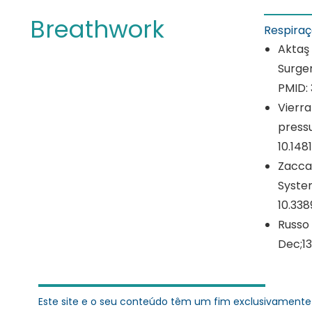
Breathwork
Respira
Aktaş 
Surger
PMID: 
Vierra
pressu
10.148
Zaccar
System
10.338
Russo 
Dec;13
Este site e o seu conteúdo têm um fim exclusivamente