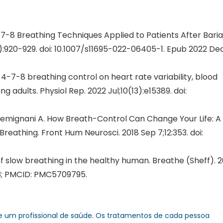
-7-8 Breathing Techniques Applied to Patients After Baria
3):920-929. doi: 10.1007/s11695-022-06405-1. Epub 2022 Dec
d 4-7-8 breathing control on heart rate variability, blood
 adults. Physiol Rep. 2022 Jul;10(13):e15389. doi:
B, Gemignani A. How Breath-Control Can Change Your Life: A
eathing. Front Hum Neurosci. 2018 Sep 7;12:353. doi:
of slow breathing in the healthy human. Breathe (Sheff). 2
23; PMCID: PMC5709795.
 um profissional de saúde. Os tratamentos de cada pessoa