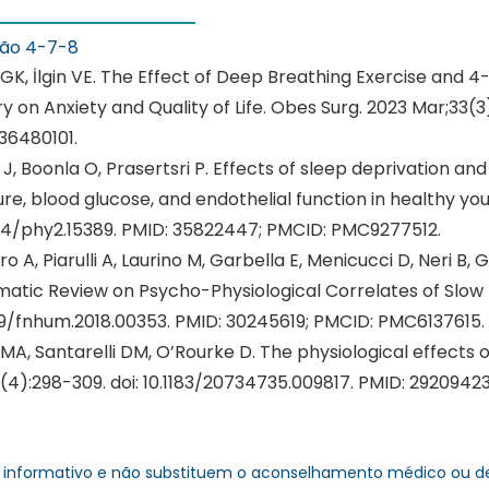
ção 4-7-8
GK, İlgin VE. The Effect of Deep Breathing Exercise and 4
y on Anxiety and Quality of Life. Obes Surg. 2023 Mar;33(
36480101.
 J, Boonla O, Prasertsri P. Effects of sleep deprivation an
re, blood glucose, and endothelial function in healthy young
14/phy2.15389. PMID: 35822447; PMCID: PMC9277512.
o A, Piarulli A, Laurino M, Garbella E, Menicucci D, Neri 
atic Review on Psycho-Physiological Correlates of Slow Br
9/fnhum.2018.00353. PMID: 30245619; PMCID: PMC6137615.
MA, Santarelli DM, O’Rourke D. The physiological effects 
(4):298-309. doi: 10.1183/20734735.009817. PMID: 292094
 informativo e não substituem o aconselhamento médico ou de