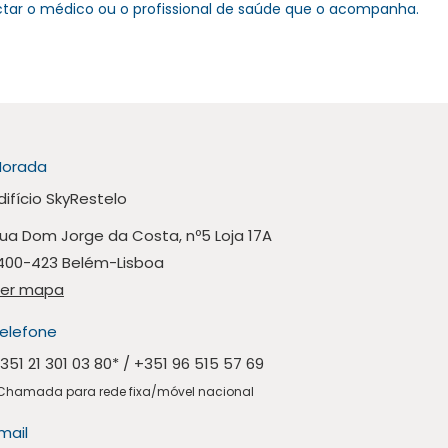
actar o médico ou o profissional de saúde que o acompanha.
orada
difício SkyRestelo
ua Dom Jorge da Costa, nº5 Loja 17A
400-423 Belém-Lisboa
er mapa
elefone
351 21 301 03 80
* /
+351 96 515 57 69
Chamada para rede fixa/móvel nacional
mail