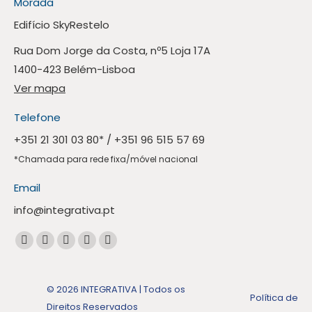
Morada
Edifício SkyRestelo
Rua Dom Jorge da Costa, nº5 Loja 17A
1400-423 Belém-Lisboa
Ver mapa
Telefone
+351 21 301 03 80
* /
+351 96 515 57 69
*Chamada para rede fixa/móvel nacional
Email
info@integrativa.pt
Encontre-nos em:
A
A
A
A
A
página
página
página
página
página
Facebook
Linkedin
Instagram
Mail
Whatsapp
© 2026 INTEGRATIVA | Todos os
Política de
abre
abre
abre
abre
abre
Direitos Reservados