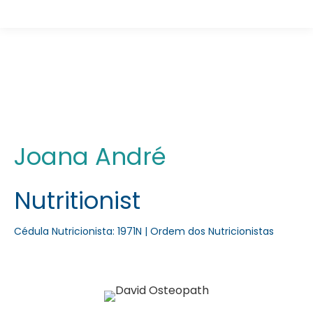
Nutritionist Joana André
You are here:
Joana André
Nutritionist
Cédula Nutricionista: 1971N | Ordem dos Nutricionistas