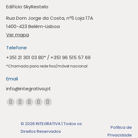
Edifício SkyRestelo
Rua Dom Jorge da Costa, nº5 Loja 17A
1400-423 Belém-Lisboa
Ver mapa
Telefone
+351 21 301 03 80
* /
+351 96 515 57 69
*Chamada para rede fixa/móvel nacional
Email
info@integrativa.pt
Encontre-nos em:
A
A
A
A
A
página
página
página
página
página
Facebook
Linkedin
Instagram
Mail
Whatsapp
© 2026 INTEGRATIVA | Todos os
Política de
abre
abre
abre
abre
abre
Direitos Reservados
Privacidade
numa
numa
numa
numa
numa