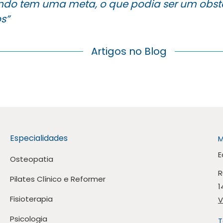
do tem uma meta, o que podia ser um obstá
s”
Artigos no Blog
Especialidades
M
E
Osteopatia
R
Pilates Clínico e Reformer
1
Fisioterapia
V
Psicologia
T