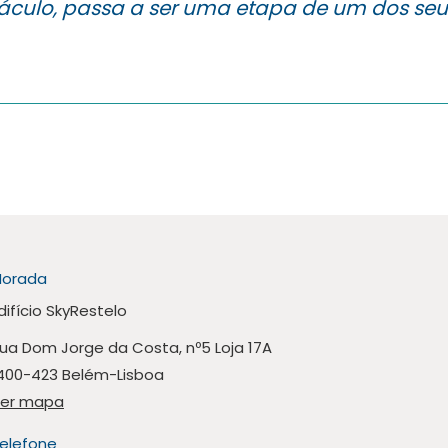
culo, passa a ser uma etapa de um dos seu
orada
difício SkyRestelo
ua Dom Jorge da Costa, nº5 Loja 17A
400-423 Belém-Lisboa
er mapa
elefone