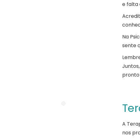
e falta
Acredi
conhec
Na Psic
sente 
Lembre
Juntos,
pronto
Ter
A Tera
nos pr