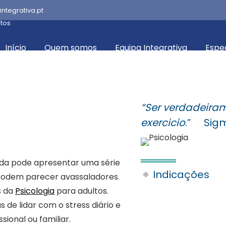
integrativa.pt
ltos
Início
Quem somos
Equipa Integrativa
Espe
“Ser verdadeir
exercicio
.” Sig
ida pode apresentar uma série
Indicações
podem parecer avassaladores.
s da
Psicologia
para adultos.
 de lidar com o stress diário e
sional ou familiar.