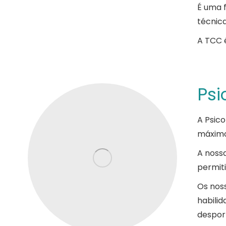
É uma 
técnic
A TCC 
Psi
A Psico
máximo
A noss
permiti
Os nos
habili
desport