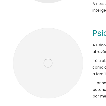
A noss
intelig
Psi
A Psic
atravé
Irá tra
como a
a famíl
O prin
potenci
por mel