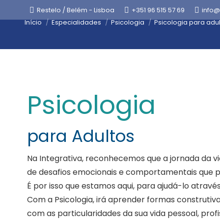
Restelo / Belém - Lisboa
+351 96 515 57 69
info@
Está aqui:
Início
Especialidades
Psicologia
Psicologia para adu
Psicologia
para Adultos
Na Integrativa, reconhecemos que a jornada da v
de desafios emocionais e comportamentais que 
É por isso que estamos aqui, para ajudá-lo atravé
Com a Psicologia, irá aprender formas construtivas
com as particularidades da sua vida pessoal, profis