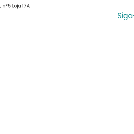
 nº5 Loja 17A
Siga