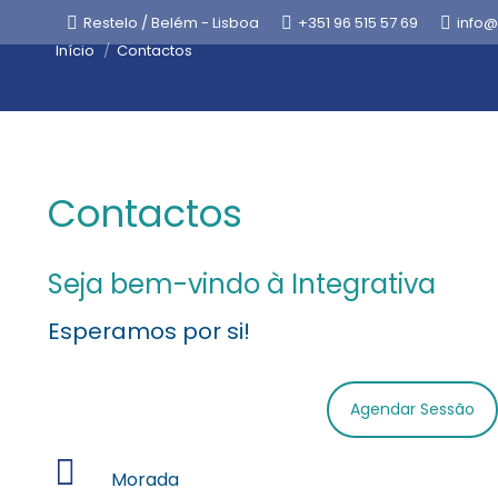
Restelo / Belém - Lisboa
+351 96 515 57 69
info@
Está aqui:
Início
Contactos
Contactos
Seja bem-vindo à Integrativa
Esperamos por si!
Agendar Sessão
Morada