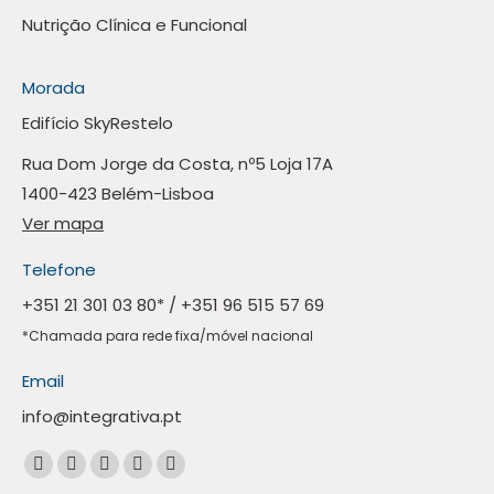
Nutrição Clínica e Funcional
Morada
Edifício SkyRestelo
Rua Dom Jorge da Costa, nº5 Loja 17A
1400-423 Belém-Lisboa
Ver mapa
Telefone
+351 21 301 03 80
* /
+351 96 515 57 69
*Chamada para rede fixa/móvel nacional
Email
info@integrativa.pt
Encontre-nos em:
A
A
A
A
A