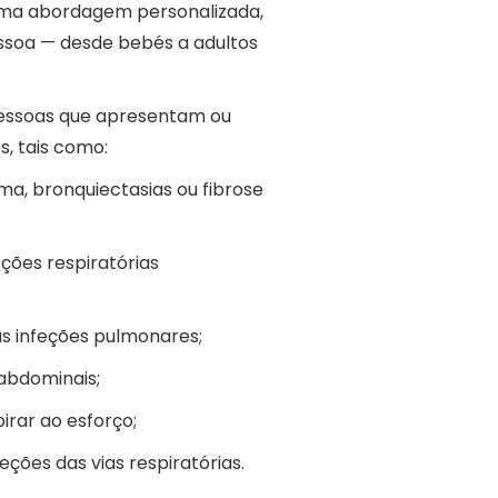
 uma abordagem personalizada,
essoa — desde bebés a adultos
pessoas que apresentam ou
, tais como:
, bronquiectasias ou fibrose
ções respiratórias
s infeções pulmonares;
 abdominais;
pirar ao esforço;
ções das vias respiratórias.