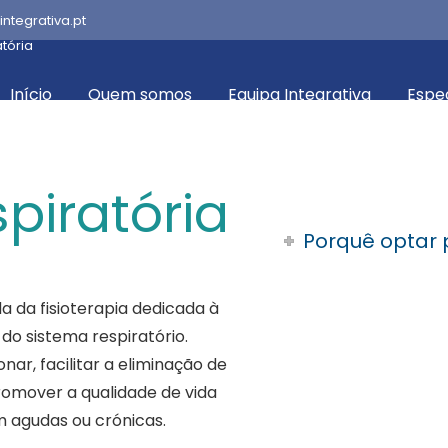
integrativa.pt
atória
Início
Quem somos
Equipa Integrativa
Espe
spiratória
Porquê optar 
da da fisioterapia dedicada à
do sistema respiratório.
nar, facilitar a eliminação de
promover a qualidade de vida
m agudas ou crónicas.