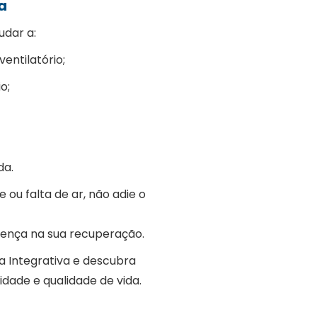
a
udar a:
entilatório;
o;
da.
e ou falta de ar, não adie o
rença na sua recuperação.
a Integrativa e descubra
dade e qualidade de vida.