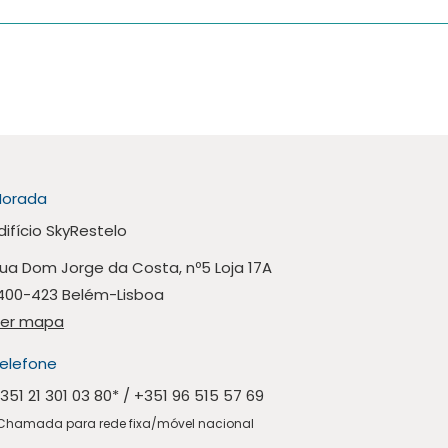
orada
difício SkyRestelo
ua Dom Jorge da Costa, nº5 Loja 17A
400-423 Belém-Lisboa
er mapa
elefone
351 21 301 03 80
* /
+351 96 515 57 69
Chamada para rede fixa/móvel nacional