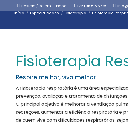
Restelo / Belém - Lisboa
+351 96 515 57 69
info@
Está aqui:
Início
Especialidades
Fisioterapia
Fisioterapia Respir
Fisioterapia Re
Respire melhor, viva melhor
A fisioterapia respiratória é uma área especializa
prevenção, avaliação e tratamento de disfunções 
O principal objetivo é melhorar a ventilação pulmo
secreções, aumentar a eficiência respiratória e 
de quem vive com dificuldades respiratórias, seja