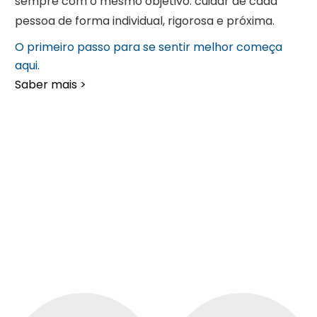
sempre com o mesmo objetivo: cuidar de cada
pessoa de forma individual, rigorosa e próxima.
O primeiro passo para se sentir melhor começa
aqui.
Saber mais >
Cuidar de si é o primeiro
passo para viver bem.
Conheça as nossas Especialidades