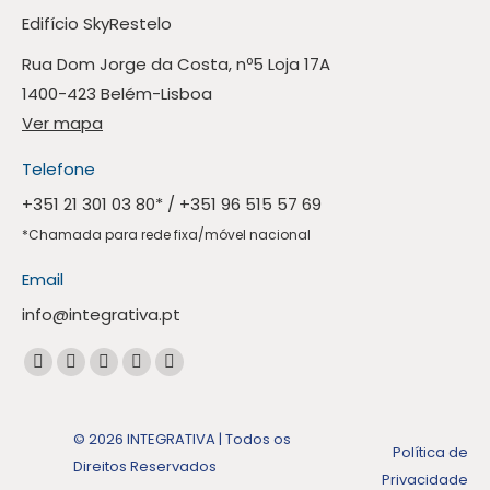
Edifício SkyRestelo
Rua Dom Jorge da Costa, nº5 Loja 17A
1400-423 Belém-Lisboa
Ver mapa
Telefone
+351 21 301 03 80
* /
+351 96 515 57 69
*Chamada para rede fixa/móvel nacional
Email
info@integrativa.pt
Encontre-nos em:
A
A
A
A
A
página
página
página
página
página
Facebook
Linkedin
Instagram
Mail
Whatsapp
© 2026 INTEGRATIVA | Todos os
Política de
abre
abre
abre
abre
abre
Direitos Reservados
Privacidade
numa
numa
numa
numa
numa