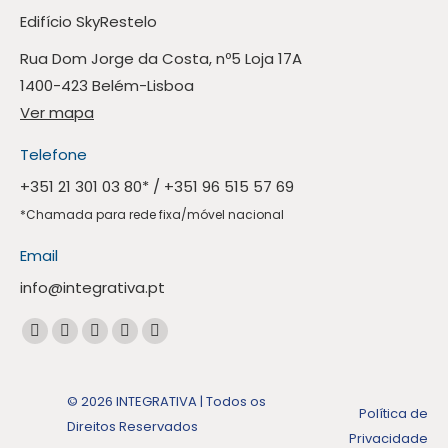
Edifício SkyRestelo
Rua Dom Jorge da Costa, nº5 Loja 17A
1400-423 Belém-Lisboa
Ver mapa
Telefone
+351 21 301 03 80
* /
+351 96 515 57 69
*Chamada para rede fixa/móvel nacional
Email
info@integrativa.pt
Encontre-nos em:
A
A
A
A
A
página
página
página
página
página
Facebook
Linkedin
Instagram
Mail
Whatsapp
© 2026 INTEGRATIVA | Todos os
Política de
abre
abre
abre
abre
abre
Direitos Reservados
Privacidade
numa
numa
numa
numa
numa