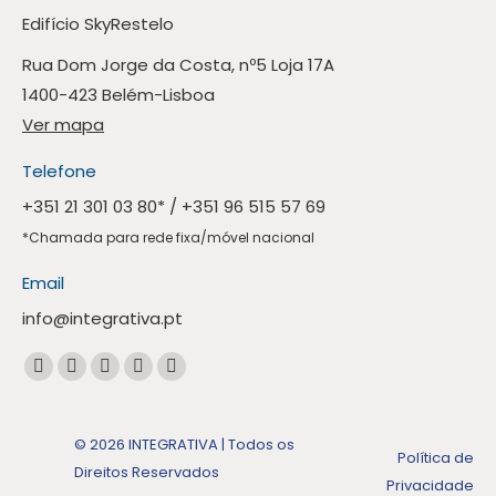
Edifício SkyRestelo
Rua Dom Jorge da Costa, nº5 Loja 17A
1400-423 Belém-Lisboa
Ver mapa
Telefone
+351 21 301 03 80
* /
+351 96 515 57 69
*Chamada para rede fixa/móvel nacional
Email
info@integrativa.pt
Encontre-nos em:
A
A
A
A
A
página
página
página
página
página
Facebook
Linkedin
Instagram
Mail
Whatsapp
© 2026 INTEGRATIVA | Todos os
Política de
abre
abre
abre
abre
abre
Direitos Reservados
Privacidade
numa
numa
numa
numa
numa