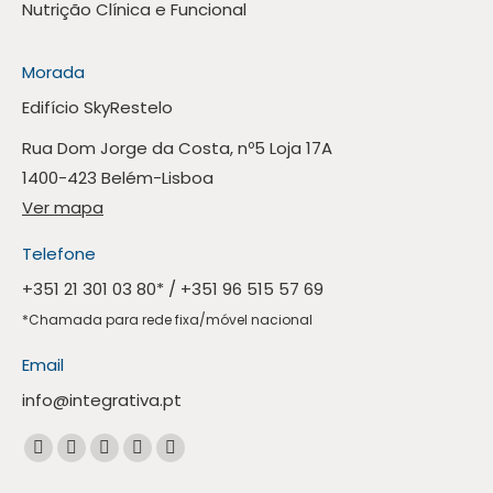
Nutrição Clínica e Funcional
Morada
Edifício SkyRestelo
Rua Dom Jorge da Costa, nº5 Loja 17A
1400-423 Belém-Lisboa
Ver mapa
Telefone
+351 21 301 03 80
* /
+351 96 515 57 69
*Chamada para rede fixa/móvel nacional
Email
info@integrativa.pt
Encontre-nos em:
A
A
A
A
A
página
página
página
página
página