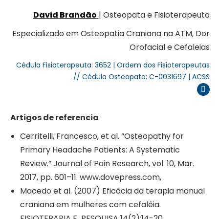
David Brandão
| Osteopata e Fisioterapeuta
Especializado em Osteopatia Craniana na ATM, Dor
Orofacial e Cefaleias
Cédula Fisioterapeuta: 3652 | Ordem dos Fisioterapeutas
// Cédula Osteopata: C-0031697 | ACSS
Inst
Artigos de referencia
Cerritelli, Francesco, et al. “Osteopathy for
Primary Headache Patients: A Systematic
Review.” Journal of Pain Research, vol. 10, Mar.
2017, pp. 601–11. www.dovepress.com,
Macedo et al. (2007) Eficácia da terapia manual
craniana em mulheres com cefaléia.
FISIOTERAPIA E PESQUISA 14(2):14-20