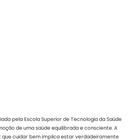
A
A
A
lexandra Gomes de Brandão
página
página
página
Instagram
Facebook
Linkedin
cialidades
Blog
Contactos
FAQ
abre
abre
abre
numa
numa
numa
nova
nova
nova
janela
janela
janela
iada pela Escola Superior de Tecnologia da Saúde
moção de uma saúde equilibrada e consciente. A
s: que cuidar bem implica estar verdadeiramente