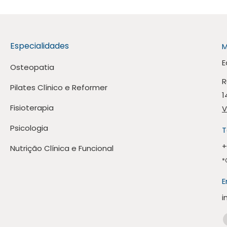
Especialidades
M
E
Osteopatia
R
Pilates Clínico e Reformer
1
Fisioterapia
V
Psicologia
T
+
Nutrição Clínica e Funcional
*
E
i
E