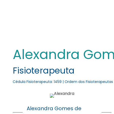
Restelo / Belém - Lisboa
+351 96 515 57 69
i
Está aqui:
Início
Fisioterapeuta Alexandra Gomes de Brandão
Alexandra Gom
Fisioterapeuta
Cédula Fisioterapeuta: 1459 | Ordem dos Fisioterapeutas
Alexandra Gomes de