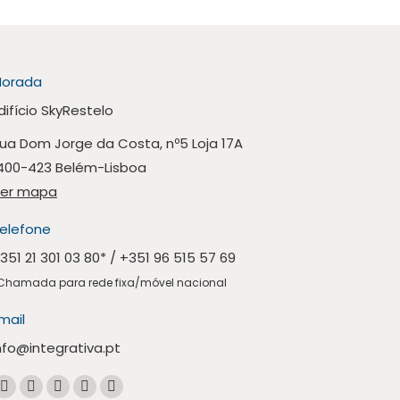
orada
difício SkyRestelo
ua Dom Jorge da Costa, nº5 Loja 17A
400-423 Belém-Lisboa
er mapa
elefone
351 21 301 03 80
* /
+351 96 515 57 69
Chamada para rede fixa/móvel nacional
mail
nfo@integrativa.pt
ncontre-nos em:
A
A
A
A
A