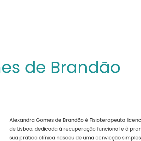
nfo@integrativa.pt
Fisioterapeuta A
Início
Quem somos
Equipa Integrativa
Espe
es de Brandão
Alexandra Gomes de Brandão é Fisioterapeuta licenc
de Lisboa, dedicada à recuperação funcional e à pro
sua prática clínica nasceu de uma convicção simple