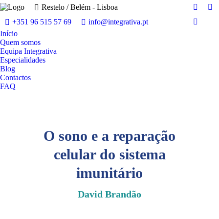
Restelo / Belém - Lisboa
A
A
+351 96 515 57 69
info@integrativa.pt
página
pá
A
Instagr
Fa
Início
página
Quem somos
abre
ab
Linked
Equipa Integrativa
numa
nu
abre
Especialidades
nova
no
Blog
numa
janela
jan
Contactos
nova
FAQ
janela
O sono e a reparação
celular do sistema
imunitário
David Brandão