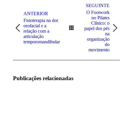
posterior
SEGUINTE
O Footwork
ANTERIOR
no Pilates
Fisioterapia na dor
Clínico: o
orofacial e a
papel dos pés
Previous
Próximo
relação com a
na
post:
post:
articulação
organização
temporomandibular
do
movimento
Publicações relacionadas
Lesões no
Lesões
padel:
desportivas
prevenção,
no joelho:
fisioterapia
sintomas,
e regresso
causas,
à prática
avaliação e
desportiva
regresso ao
desporto
Julho 16,