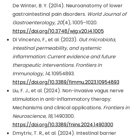
De Winter, B. Y. (2014). Neuroanatomy of lower
gastrointestinal pain disorders.
World Journal of
Gastroenterology, 20
(4), 1005–1020.
https://doi.org/10.3748/wjg.v20.i4.1005
Di Vincenzo, F., et al. (2023).
Gut microbiota,
intestinal permeability, and systemic
inflammation: Current evidence and future
therapeutic interventions.
Frontiers in
Immunology, 14
, 10954893.
https://doi.org/10.3389/fimmu.2023.10954893
Liu, F. J., et al. (2024). Non-invasive vagus nerve
stimulation in anti-inflammatory therapy:
Mechanisms and clinical applications.
Frontiers in
Neuroscience, 18
, 1490300.
https://doi.org/10.3389/fnins.2024.1490300
Dmytriv, T. R., et al. (2024). Intestinal barrier