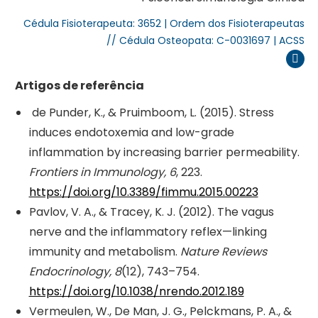
Cédula Fisioterapeuta: 3652 | Ordem dos Fisioterapeutas
// Cédula Osteopata: C-0031697 | ACSS
Inst
Artigos de referência
de Punder, K., & Pruimboom, L. (2015). Stress
induces endotoxemia and low-grade
inflammation by increasing barrier permeability.
Frontiers in Immunology, 6
, 223.
https://doi.org/10.3389/fimmu.2015.00223
Pavlov, V. A., & Tracey, K. J. (2012). The vagus
nerve and the inflammatory reflex—linking
immunity and metabolism.
Nature Reviews
Endocrinology, 8
(12), 743–754.
https://doi.org/10.1038/nrendo.2012.189
Vermeulen, W., De Man, J. G., Pelckmans, P. A., &