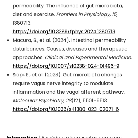
permeability: The influence of gut microbiota,
diet and exercise.
Frontiers in Physiology, 15
,
1380713.
https://doi.org/10.3389/fphys.2024.1380713
Macura, B., et al. (2024). Intestinal permeability
disturbances: Causes, diseases and therapeutic
approaches.
Clinical and Experimental Medicine.
https://doi.org/10.1007/s10238-024-01496-9
Siopi, E., et al. (2023). Gut microbiota changes
require vagus nerve integrity to modulate
inflammation and the vagal afferent pathway.
Molecular Psychiatry, 28
(12), 5501–5513.
https://doi.org/10.1038/s41380-023-02071-6
Integrativa
| A saúde e o bem-estar como um