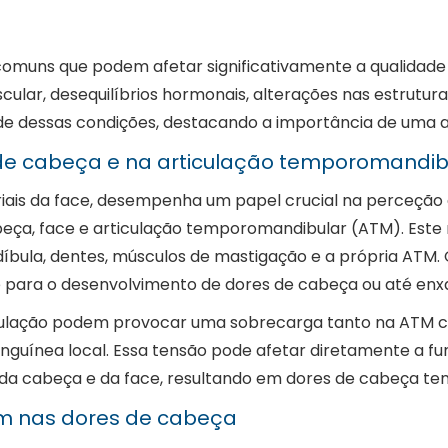
omuns que podem afetar significativamente a qualidade d
ular, desequilíbrios hormonais, alterações nas estrutura
de dessas condições, destacando a importância de uma a
 de cabeça e na articulação temporomandib
riais da face, desempenha um papel crucial na perceção d
eça, face e articulação temporomandibular (ATM). Este ne
íbula, dentes, músculos de mastigação e a própria ATM. 
te para o desenvolvimento de dores de cabeça ou até enx
iculação podem provocar uma sobrecarga tanto na ATM c
anguínea local. Essa tensão pode afetar diretamente a f
da cabeça e da face, resultando em dores de cabeça tensi
m nas dores de cabeça