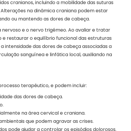
os cranianos, incluindo a mobilidade das suturas
. Alterações na dinâmica craniana podem estar
erando ou mantendo as dores de cabeça.
nervoso e o nervo trigémeo. Ao avaliar e tratar
 e restaurar o equilíbrio funcional das estruturas
e a intensidade das dores de cabeça associadas a
ação sanguínea e linfática local, auxiliando na
processo terapêutico, e podem incluir:
idade das dores de cabeça.
o.
ialmente na área cervical e craniana.
ambientais que podem agravar as crises.
ados pode ajudar a controlar os episódios dolorosos.