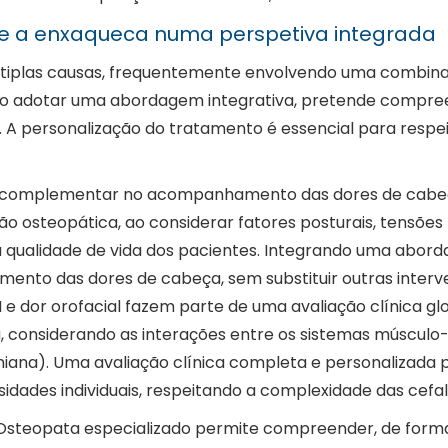
 a enxaqueca numa perspetiva integrada
iplas causas, frequentemente envolvendo uma combinaçã
o adotar uma abordagem integrativa, pretende compreend
 A personalização do tratamento é essencial para respeit
 complementar no acompanhamento das dores de cabeç
ão osteopática, ao considerar fatores posturais, tensões
qualidade de vida dos pacientes. Integrando uma aborda
tamento das dores de cabeça, sem substituir outras inter
M e dor orofacial fazem parte de uma avaliação clínica gl
ia, considerando as interações entre os sistemas músculo-
niana). Uma avaliação clínica completa e personalizada
sidades individuais, respeitando a complexidade das cefale
Osteopata especializado permite compreender, de forma 