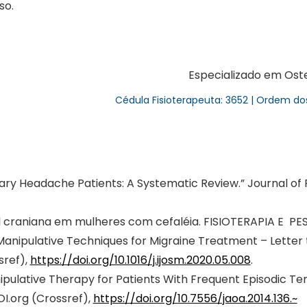
so.
Especializado em Oste
Cédula Fisioterapeuta: 3652 | Ordem do
mary Headache Patients: A Systematic Review.” Journal of Pai
l craniana em mulheres com cefaléia. FISIOTERAPIA E PE
 Manipulative Techniques for Migraine Treatment – Letter t
sref),
https://doi.org/10.1016/j.ijosm.2020.05.008
.
 Manipulative Therapy for Patients With Frequent Episodic
DOI.org (Crossref),
https://doi.org/10.7556/jaoa.2014.136.~