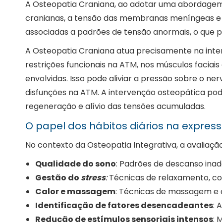
A Osteopatia Craniana, ao adotar uma abordagem in
cranianas, a tensão das membranas meníngeas e a
associadas a padrões de tensão anormais, o que p
A Osteopatia Craniana atua precisamente na inter
restrições funcionais na ATM, nos músculos faciais 
envolvidas. Isso pode aliviar a pressão sobre o n
disfunções na ATM. A intervenção osteopática pod
regeneração e alívio das tensões acumuladas.
O papel dos hábitos diários na expre
No contexto da Osteopatia Integrativa, a avaliação
Qualidade do sono
: Padrões de descanso ina
Gestão do
stress
:
Técnicas de relaxamento, com
Calor e massagem
: Técnicas de massagem e o
Identificação de fatores desencadeantes
: 
Redução de estímulos sensoriais intensos
: 