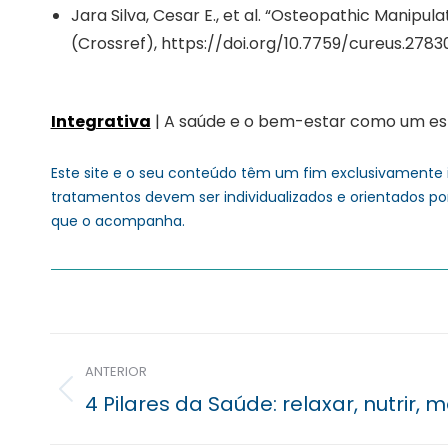
Jara Silva, Cesar E., et al. “Osteopathic Manip
(Crossref), https://doi.org/10.7759/cureus.27830
Integrativa
| A saúde e o bem-estar como um esti
Este site e o seu conteúdo têm um fim exclusivamente 
tratamentos devem ser individualizados e orientados po
que o acompanha.
Navegação
ANTERIOR
posterior
Previous
4 Pilares da Saúde: relaxar, nutrir,
post: