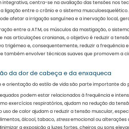
tegrativa, centra-se na avaliação das tensões nos tecid
 ligação entre o crânio e o sistema musculoesquelético
ode afetar a irrigação sanguínea e a inervação local, g
ação entre a ATM, os músculos da mastigação, o sistema 
e nas articulações cranianas, o objetivo é reduzir a tensão
ervo trigémeo e, consequentemente, reduzir a frequência 
e também envolver técnicas suaves que promovem a circul
ssão da dor de cabeça e da enxaqueca
 e orientação do estilo de vida são parte importante do 
dequados podem estar relacionados à frequência e intens
o exercícios respiratórios, ajudam na redução da tensã
 uso de calor ajudam a reduzir a tensão muscular, espec
Alimentos, álcool, tabaco,
stress
emocional ou alterações 
Minimizar a exposição a luzes fortes, cheiros ou sons elev