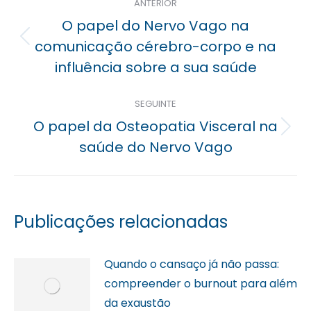
ANTERIOR
posterior
O papel do Nervo Vago na
Previous
comunicação cérebro-corpo e na
post:
influência sobre a sua saúde
SEGUINTE
O papel da Osteopatia Visceral na
Próximo
saúde do Nervo Vago
post:
Publicações relacionadas
Quando o cansaço já não passa:
compreender o burnout para além
da exaustão