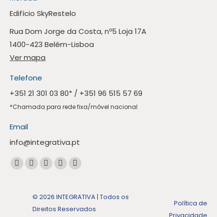
Edifício SkyRestelo
Rua Dom Jorge da Costa, nº5 Loja 17A
1400-423 Belém-Lisboa
Ver mapa
Telefone
+351 21 301 03 80
* /
+351 96 515 57 69
*Chamada para rede fixa/móvel nacional
Email
info@integrativa.pt
Encontre-nos em:
A
A
A
A
A
página
página
página
página
página
Facebook
Linkedin
Instagram
Mail
Whatsapp
© 2026 INTEGRATIVA | Todos os
Política de
abre
abre
abre
abre
abre
Direitos Reservados
Privacidade