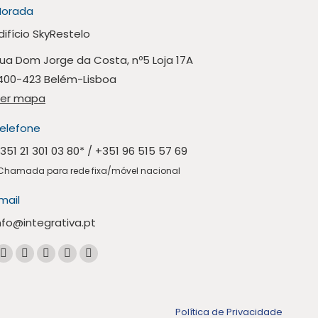
orada
difício SkyRestelo
ua Dom Jorge da Costa, nº5 Loja 17A
400-423 Belém-Lisboa
er mapa
elefone
351 21 301 03 80
* /
+351 96 515 57 69
Chamada para rede fixa/móvel nacional
mail
nfo@integrativa.pt
ncontre-nos em:
A
A
A
A
A
página
página
página
página
página
Facebook
Linkedin
Instagram
Mail
Whatsapp
Política de Privacidade
abre
abre
abre
abre
abre