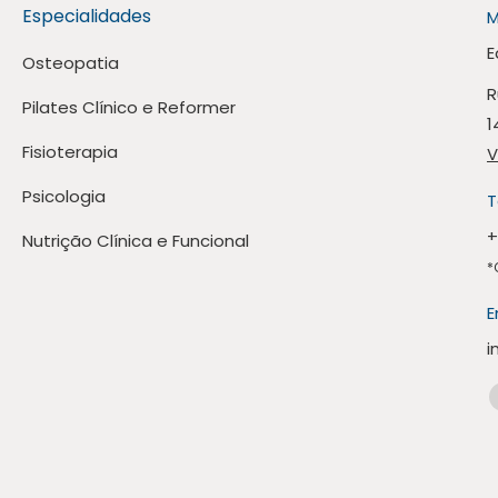
Especialidades
M
E
Osteopatia
R
Pilates Clínico e Reformer
1
Fisioterapia
V
Psicologia
T
+
Nutrição Clínica e Funcional
*
E
i
E