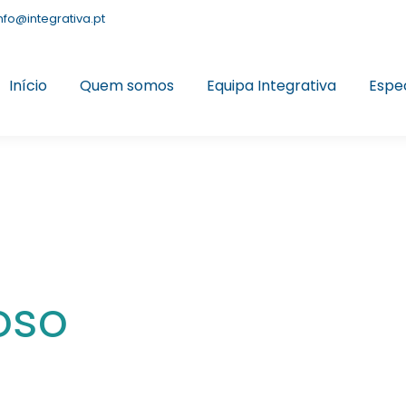
nfo@integrativa.pt
Início
Quem somos
Equipa Integrativa
Espe
P
oso