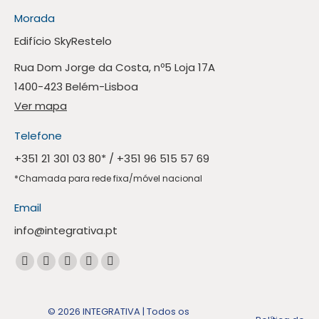
Morada
Edifício SkyRestelo
Rua Dom Jorge da Costa, nº5 Loja 17A
1400-423 Belém-Lisboa
Ver mapa
Telefone
+351 21 301 03 80
* /
+351 96 515 57 69
*Chamada para rede fixa/móvel nacional
Email
info@integrativa.pt
Encontre-nos em:
A
A
A
A
A
página
página
página
página
página
Facebook
Linkedin
Instagram
Mail
Whatsapp
© 2026 INTEGRATIVA | Todos os