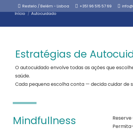
Restelo / Belém - Lisboa
+351 96 515 57 69
info@
Está aqui:
Início
Autocuidado
Estratégias de Autocui
O autocuidado envolve todas as ações que escolhe
saúde.
Cada pequena escolha conta — decida cuidar de si,
Mindfullness
Reserve
Permita-