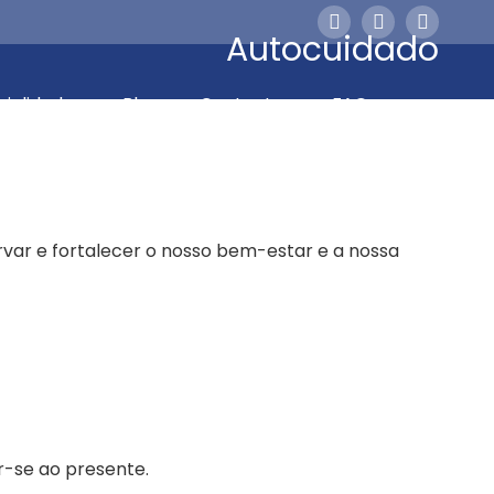
A
A
A
Autocuidado
página
página
página
Instagram
Facebook
Linkedin
cialidades
Blog
Contactos
FAQ
abre
abre
abre
numa
numa
numa
nova
nova
nova
janela
janela
janela
rvar e fortalecer o nosso bem-estar e a nossa
r-se ao presente.