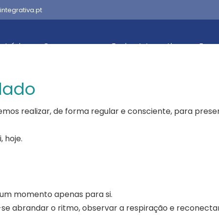
integrativa.pt
Início
Quem somos
Equipa Integrativa
Espe
dado
mos realizar, de forma regular e consciente, para prese
 hoje.
 um momento apenas para si.
se abrandar o ritmo, observar a respiração e reconecta