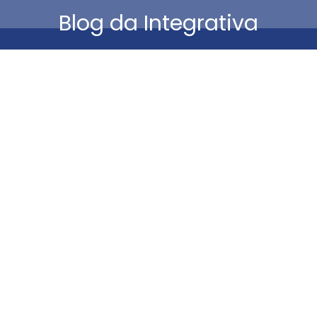
Blog da Integrativa
Está aqui:
Mai
14
2026