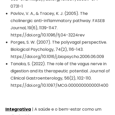
0731-1
Pavlov, V. A., & Tracey, K. J. (2005). The
cholinergic anti-inflammatory pathway. FASEB
Journal, 19(6), 1139-1147.
https://doi.org/10.1096/fj.04-3224rev
Porges, S. W. (2007). The polyvagal perspective.
Biological Psychology, 74(2), 116-143.
https://doi.org/10.1016/j.biopsycho.2006.06.009
Tanaka, S. (2022). The role of the vagus nerve in
digestion and its therapeutic potential. Journal of
Clinical Gastroenterology, 56(2), 102-110.
https://doi.org/10.1097/MCG.0000000000001400
Integrativa
| A saúde e o bem-estar como um