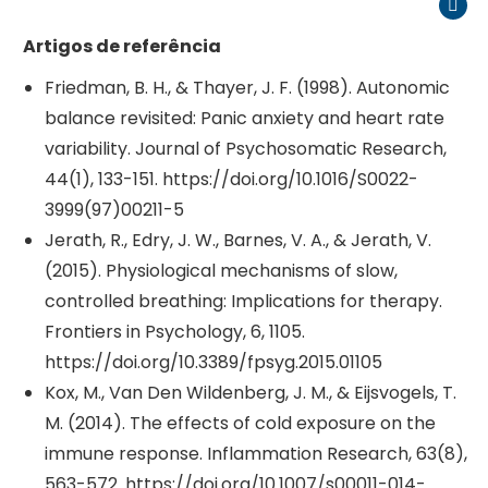
Inst
Artigos de referência
Friedman, B. H., & Thayer, J. F. (1998). Autonomic
balance revisited: Panic anxiety and heart rate
variability. Journal of Psychosomatic Research,
44(1), 133-151. https://doi.org/10.1016/S0022-
3999(97)00211-5
Jerath, R., Edry, J. W., Barnes, V. A., & Jerath, V.
(2015). Physiological mechanisms of slow,
controlled breathing: Implications for therapy.
Frontiers in Psychology, 6, 1105.
https://doi.org/10.3389/fpsyg.2015.01105
Kox, M., Van Den Wildenberg, J. M., & Eijsvogels, T.
M. (2014). The effects of cold exposure on the
immune response. Inflammation Research, 63(8),
563-572. https://doi.org/10.1007/s00011-014-