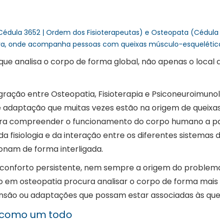
Cédula 3652 | Ordem dos Fisioterapeutas) e Osteopata (Cédula
iva, onde acompanha pessoas com queixas músculo-esqueléticas, 
ue analisa o corpo de forma global, não apenas o local 
ração entre Osteopatia, Fisioterapia e Psiconeuroimunolo
 adaptação que muitas vezes estão na origem de queixas
ra compreender o funcionamento do corpo humano a part
 fisiologia e da interação entre os diferentes sistemas
ionam de forma interligada.
esconforto persistente, nem sempre a origem do proble
ão em osteopatia procura analisar o corpo de forma mais
ensão ou adaptações que possam estar associadas às que
 como um todo