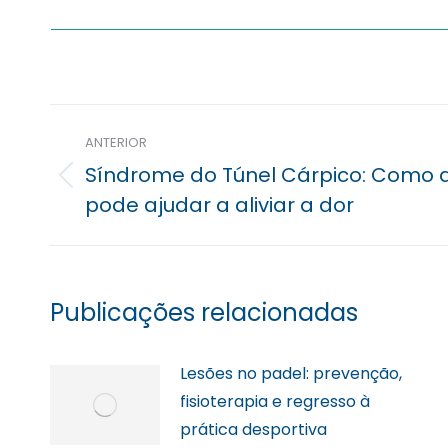
Navegação
ANTERIOR
posterior
Síndrome do Túnel Cárpico: Como a 
Previous
pode ajudar a aliviar a dor
post:
Publicações relacionadas
Lesões no padel: prevenção,
fisioterapia e regresso à
prática desportiva