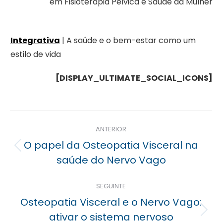
em Fisioterapia Pélvica e Saúde da Mulher
Integrativa
| A saúde e o bem-estar como um
estilo de vida
[DISPLAY_ULTIMATE_SOCIAL_ICONS]
Navegação
ANTERIOR
posterior
O papel da Osteopatia Visceral na
Previous
saúde do Nervo Vago
post:
SEGUINTE
Osteopatia Visceral e o Nervo Vago:
Próximo
ativar o sistema nervoso