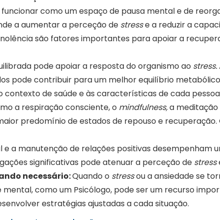
de funcionar como um espaço de pausa mental e de reorg
ende a aumentar a perceção de
stress
e a reduzir a capa
onolência são fatores importantes para apoiar a recupe
ilibrada pode apoiar a resposta do organismo ao
stress.
os pode contribuir para um melhor equilíbrio metabólico
ao contexto de saúde e às características de cada pessoa
omo a respiração consciente, o
mindfulness,
a meditação 
maior predomínio de estados de repouso e recuperação. Q
al e a manutenção de relações positivas desempenham u
ligações significativas pode atenuar a perceção de
stress
ando necessário:
Quando o
stress
ou a ansiedade se torn
mental, como um Psicólogo, pode ser um recurso import
envolver estratégias ajustadas a cada situação.