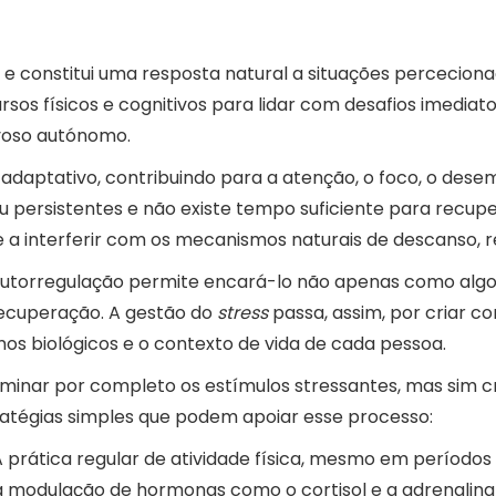
 constitui uma resposta natural a situações percecion
rsos físicos e cognitivos para lidar com desafios imedia
voso autónomo.
adaptativo, contribuindo para a atenção, o foco, o dese
ou persistentes e não existe tempo suficiente para rec
a interferir com os mecanismos naturais de descanso, re
torregulação permite encará-lo não apenas como algo a
recuperação. A gestão do
stress
passa, assim, por criar c
itmos biológicos e o contexto de vida de cada pessoa.
liminar por completo os estímulos stressantes, mas sim
atégias simples que podem apoiar esse processo:
 prática regular de atividade física, mesmo em período
a modulação de hormonas como o cortisol e a adrenalina 