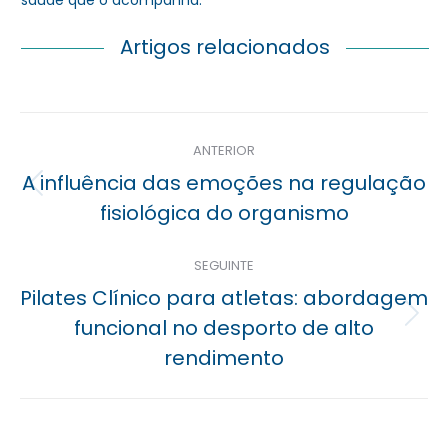
saúde que o acompanha.
Artigos relacionados
Navegação
ANTERIOR
posterior
A influência das emoções na regulação
Previous
fisiológica do organismo
post:
SEGUINTE
Pilates Clínico para atletas: abordagem
Próximo
funcional no desporto de alto
post:
rendimento