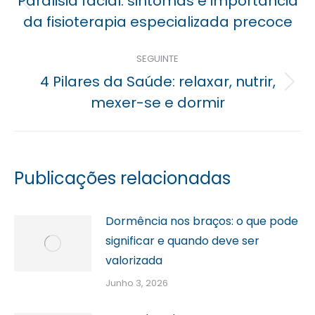
Paralisia facial: sintomas e importância
Previous
da fisioterapia especializada precoce
post:
SEGUINTE
4 Pilares da Saúde: relaxar, nutrir,
Próximo
mexer-se e dormir
post:
Publicações relacionadas
Dormência nos braços: o que pode
significar e quando deve ser
valorizada
Junho 3, 2026