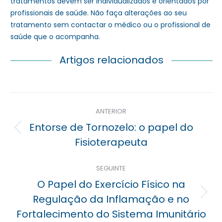
tratamentos devem ser individualizados e orientados por
profissionais de saúde. Não faça alterações ao seu
tratamento sem contactar o médico ou o profissional de
saúde que o acompanha.
Artigos relacionados
Navegação
ANTERIOR
posterior
Entorse de Tornozelo: o papel do
Previous
Fisioterapeuta
post:
SEGUINTE
O Papel do Exercício Físico na
Próximo
Regulação da Inflamação e no
post:
Fortalecimento do Sistema Imunitário