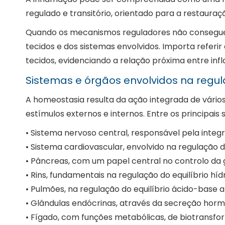
regulado e transitório, orientado para a restaura
Quando os mecanismos reguladores não conseguem r
tecidos e dos sistemas envolvidos. Importa refe
tecidos, evidenciando a relação próxima entre in
Sistemas e órgãos envolvidos na regu
A homeostasia resulta da ação integrada de vário
estímulos externos e internos. Entre os principai
• Sistema nervoso central, responsável pela inte
• Sistema cardiovascular, envolvido na regulação d
• Pâncreas, com um papel central no controlo da 
• Rins, fundamentais na regulação do equilíbrio hídr
• Pulmões, na regulação do equilíbrio ácido-base 
• Glândulas endócrinas, através da secreção hormo
• Fígado, com funções metabólicas, de biotransfo