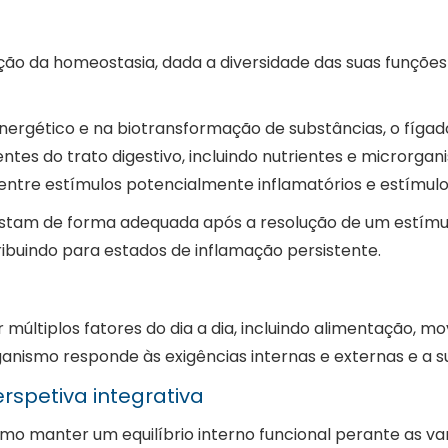
 da homeostasia, dada a diversidade das suas funções e
rgético e na biotransformação de substâncias, o fígado
entes do trato digestivo, incluindo nutrientes e micror
 entre estímulos potencialmente inflamatórios e estímulos
tam de forma adequada após a resolução de um estímulo
ibuindo para estados de inflamação persistente.
múltiplos fatores do dia a dia, incluindo alimentação, m
nismo responde às exigências internas e externas e a 
petiva integrativa
 manter um equilíbrio interno funcional perante as varia