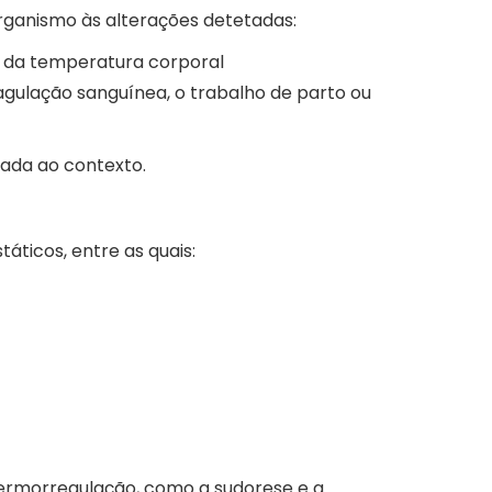
ganismo às alterações detetadas:
o da temperatura corporal
gulação sanguínea, o trabalho de parto ou
ada ao contexto.
áticos, entre as quais:
ermorregulação, como a sudorese e a