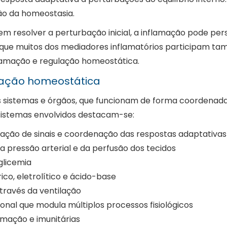
ção da homeostasia.
esolver a perturbação inicial, a inflamação pode persis
rir que muitos dos mediadores inflamatórios participam
flamação e regulação homeostática.
lação homeostática
s sistemas e órgãos, que funcionam de forma coordenada
s sistemas envolvidos destacam-se:
gração de sinais e coordenação das respostas adaptativas
a pressão arterial e da perfusão dos tecidos
glicemia
ico, eletrolítico e ácido-base
através da ventilação
nal que modula múltiplos processos fisiológicos
rmação e imunitárias