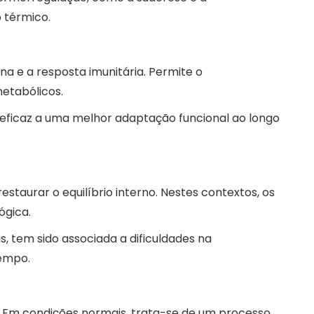
o térmico.
 e a resposta imunitária. Permite o
metabólicos.
 eficaz a uma melhor adaptação funcional ao longo
staurar o equilíbrio interno. Nestes contextos, os
ógica.
, tem sido associada a dificuldades na
empo.
. Em condições normais, trata-se de um processo