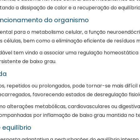
litando a dissipação de calor e a recuperação do equilíbri
uncionamento do organismo
al para o metabolismo celular, a função neuroendócrina
s células, bem como a eliminação eficiente de resíduos 
udável tem vindo a associar uma regulação homeostática
istente de baixo grau.
da
 repetidos ou prolongados, pode tornar-se mais difícil re
arregados, favorecendo estados de desregulação fisiol
 alterações metabólicas, cardiovasculares ou digestivas
mpanhadas por inflamação de baixo grau mantida no t
equilíbrio
posta adaptativa a perturbações do equilíbrio interno