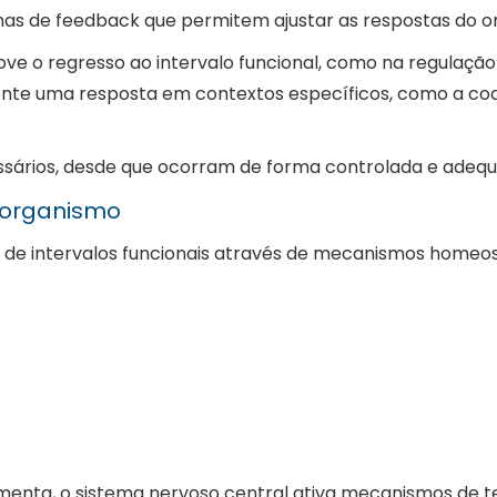
s de feedback que permitem ajustar as respostas do or
ove o regresso ao intervalo funcional, como na regulaçã
ente uma resposta em contextos específicos, como a coa
sários, desde que ocorram de forma controlada e adequ
 organismo
o de intervalos funcionais através de mecanismos homeost
enta, o sistema nervoso central ativa mecanismos de t