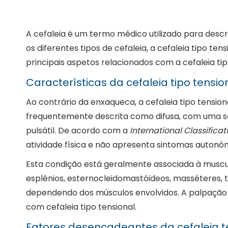
A cefaleia é um termo médico utilizado para desc
os diferentes tipos de cefaleia, a cefaleia tipo t
principais aspetos relacionados com a cefaleia tip
Características da cefaleia tipo tensio
Ao contrário da enxaqueca, a cefaleia tipo tensio
frequentemente descrita como difusa, com uma sen
pulsátil. De acordo com a
International Classifica
atividade física e não apresenta sintomas auton
Esta condição está geralmente associada à muscu
esplénios, esternocleidomastóideos, masséteres, te
dependendo dos músculos envolvidos. A palpação m
com cefaleia tipo tensional.
Fatores desencadeantes da cefaleia t