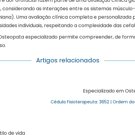
M e dor orofacial fazem parte de uma avaliação clínica gl
ia, considerando as interações entre os sistemas músculo-
niana). Uma avaliação clínica completa e personalizada
sidades individuais, respeitando a complexidade das cefale
Osteopata especializado permite compreender, de forma 
so.
Artigos relacionados
Especializado em Oste
Cédula Fisioterapeuta: 3652 | Ordem do
lo de vida