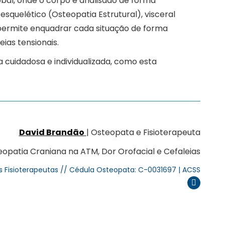
obal, onde o corpo é analisado de forma
esquelético (Osteopatia Estrutural), visceral
 permite enquadrar cada situação de forma
ias tensionais.
cuidadosa e individualizada, como esta
David Brandão
| Osteopata e Fisioterapeuta
opatia Craniana na ATM, Dor Orofacial e Cefaleias
s Fisioterapeutas // Cédula Osteopata: C-0031697 | ACSS
Instagram