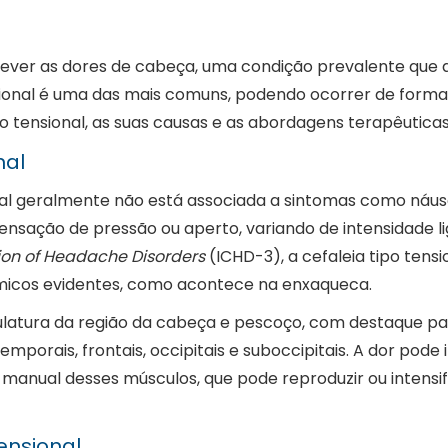
rever as dores de cabeça, uma condição prevalente que a
ensional é uma das mais comuns, podendo ocorrer de forma
o tensional, as suas causas e as abordagens terapêuticas
nal
nal geralmente não está associada a sintomas como náusea
sação de pressão ou aperto, variando de intensidade lig
tion of Headache Disorders
(ICHD-3), a cefaleia tipo tens
ómicos evidentes, como acontece na enxaqueca.
latura da região da cabeça e pescoço, com destaque par
mporais, frontais, occipitais e suboccipitais. A dor pode 
anual desses músculos, que pode reproduzir ou intensif
ensional