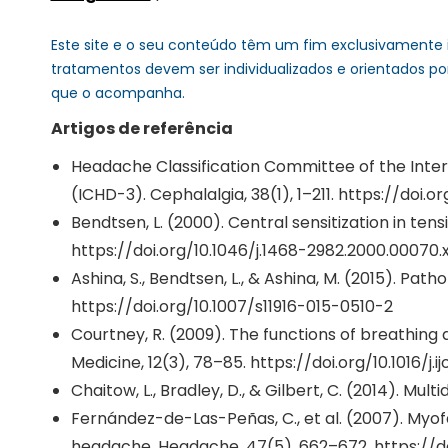
Este site e o seu conteúdo têm um fim exclusivamente 
tratamentos devem ser individualizados e orientados po
que o acompanha.
Artigos de referência
Headache Classification Committee of the Intern
(ICHD-3). Cephalalgia, 38(1), 1–211. https://doi.
Bendtsen, L. (2000). Central sensitization in 
https://doi.org/10.1046/j.1468-2982.2000.00070.
Ashina, S., Bendtsen, L., & Ashina, M. (2015). P
https://doi.org/10.1007/s11916-015-0510-2
Courtney, R. (2009). The functions of breathing 
Medicine, 12(3), 78–85. https://doi.org/10.1016/j.
Chaitow, L., Bradley, D., & Gilbert, C. (2014). Mu
Fernández-de-Las-Peñas, C., et al. (2007). Myofa
headache. Headache, 47(5), 662–672. https://doi