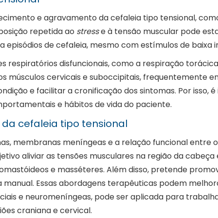
ecimento e agravamento da cefaleia tipo tensional, com
xposição repetida ao
stress
e à tensão muscular pode estar
is a episódios de cefaleia, mesmo com estímulos de baixa i
respiratórios disfuncionais, como a respiração torácica
músculos cervicais e suboccipitais, frequentemente envo
ndição e facilitar a cronificação dos sintomas. Por isso
mportamentais e hábitos de vida do paciente.
a cefaleia tipo tensional
as, membranas meníngeas e a relação funcional entre o c
bjetivo aliviar as tensões musculares na região da cabe
omastóideos e masséteres. Além disso, pretende promover
pia manual. Essas abordagens terapêuticas podem melhor
asciais e neuromeníngeas, pode ser aplicada para trabal
ões craniana e cervical.