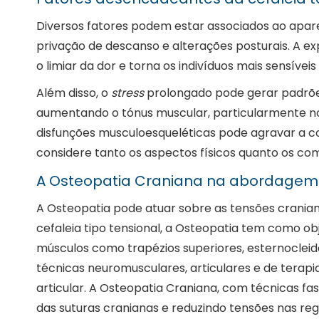
Diversos fatores podem estar associados ao apar
privação de descanso e alterações posturais. A e
o limiar da dor e torna os indivíduos mais sensíve
Além disso, o
stress
prolongado pode gerar padrões 
aumentando o tónus muscular, particularmente nos 
disfunções musculoesqueléticas pode agravar a co
considere tanto os aspectos físicos quanto os co
A Osteopatia Craniana na abordagem d
A Osteopatia pode atuar sobre as tensões cranian
cefaleia tipo tensional, a Osteopatia tem como o
músculos como trapézios superiores, esternocleid
técnicas neuromusculares, articulares e de tera
articular. A Osteopatia Craniana, com técnicas f
das suturas cranianas e reduzindo tensões nas regi