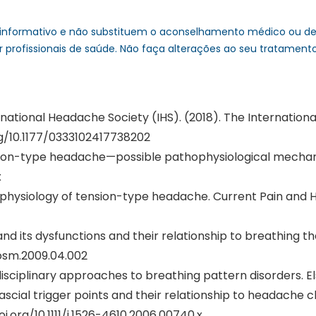
informativo e não substituem o aconselhamento médico ou de 
r profissionais de saúde. Não faça alterações ao seu tratament
ational Headache Society (IHS). (2018). The International
org/10.1177/0333102417738202
tension-type headache—possible pathophysiological mechan
x
athophysiology of tension-type headache. Current Pain and 
and its dysfunctions and their relationship to breathing t
ijosm.2009.04.002
ltidisciplinary approaches to breathing pattern disorders. El
scial trigger points and their relationship to headache c
.org/10.1111/j.1526-4610.2006.00740.x