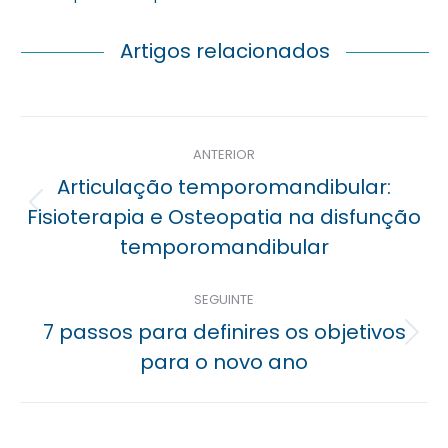
Artigos relacionados
Navegação
ANTERIOR
posterior
Articulação temporomandibular:
Previous
Fisioterapia e Osteopatia na disfunção
post:
temporomandibular
SEGUINTE
7 passos para definires os objetivos
Próximo
para o novo ano
post: