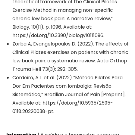
theoretical framework of the Clinical Pilates
Exercise Method in managing non-specific
chronic low back pain: A narrative review,”
Biology, 10(11), p. 1096. Available at:
https://doi.org/10.3390/biology10111096.
Zorba A, Evangelopoulos D. (2022). The effects of
Clinical Pilates exercises on patients with chronic
low back pain: a systematic review. Acta Orthop
Trauma Hell 73(3): 292-305.
Cordeiro, A.L. et al. (2022) “Método Pilates Para
Dor Em Pacientes com lombalgia: Revisão
Sistemática,” Brazilian Journal of Pain [Preprint].
Available at: https://doi.org/10.5935/2595-
0118.20220038-pt.
Integrativa
| A saúde e o bem-estar como um