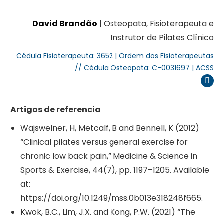
David Brandão
| Osteopata, Fisioterapeuta e
Instrutor de Pilates Clínico
Cédula Fisioterapeuta: 3652 | Ordem dos Fisioterapeutas
// Cédula Osteopata: C-0031697 | ACSS
Inst
Artigos de referencia
Wajswelner, H, Metcalf, B and Bennell, K (2012)
“Clinical pilates versus general exercise for
chronic low back pain,” Medicine & Science in
Sports & Exercise, 44(7), pp. 1197–1205. Available
at:
https://doi.org/10.1249/mss.0b013e318248f665.
Kwok, B.C., Lim, J.X. and Kong, P.W. (2021) “The