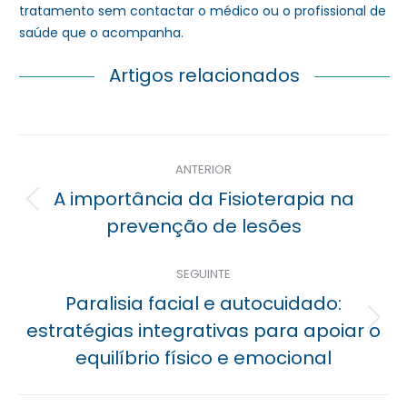
tratamento sem contactar o médico ou o profissional de
saúde que o acompanha.
Artigos relacionados
Navegação
ANTERIOR
posterior
A importância da Fisioterapia na
Previous
prevenção de lesões
post:
SEGUINTE
Paralisia facial e autocuidado:
Próximo
estratégias integrativas para apoiar o
post:
equilíbrio físico e emocional