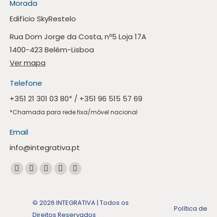
Morada
Edifício SkyRestelo
Rua Dom Jorge da Costa, nº5 Loja 17A
1400-423 Belém-Lisboa
Ver mapa
Telefone
+351 21 301 03 80
* /
+351 96 515 57 69
*Chamada para rede fixa/móvel nacional
Email
info@integrativa.pt
Encontre-nos em:
A
A
A
A
A
página
página
página
página
página
Facebook
Linkedin
Instagram
Mail
Whatsapp
© 2026 INTEGRATIVA | Todos os
Política de
abre
abre
abre
abre
abre
Direitos Reservados