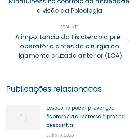
Mindfulness no controlo da ansiedade:
Previous
a visão da Psicologia
post:
SEGUINTE
A importância da Fisioterapia pré-
Próximo
operatória antes da cirurgia ao
post:
ligamento cruzado anterior (LCA)
Publicações relacionadas
Lesões no padel: prevenção,
fisioterapia e regresso à prática
desportiva
Julho 16, 2026