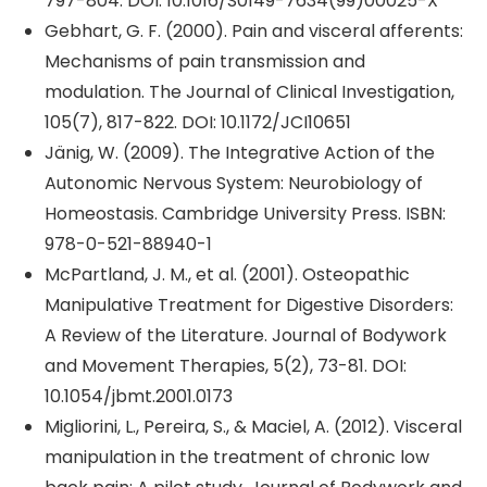
797-804. DOI: 10.1016/S0149-7634(99)00025-X
Gebhart, G. F. (2000). Pain and visceral afferents:
Mechanisms of pain transmission and
modulation. The Journal of Clinical Investigation,
105(7), 817-822. DOI: 10.1172/JCI10651
Jänig, W. (2009). The Integrative Action of the
Autonomic Nervous System: Neurobiology of
Homeostasis. Cambridge University Press. ISBN:
978-0-521-88940-1
McPartland, J. M., et al. (2001). Osteopathic
Manipulative Treatment for Digestive Disorders:
A Review of the Literature. Journal of Bodywork
and Movement Therapies, 5(2), 73-81. DOI:
10.1054/jbmt.2001.0173
Migliorini, L., Pereira, S., & Maciel, A. (2012). Visceral
manipulation in the treatment of chronic low