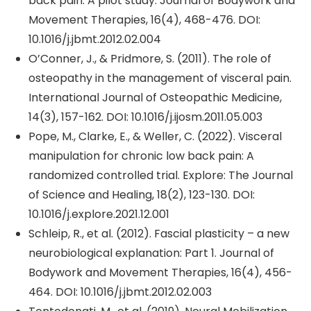
back pain: A pilot study. Journal of Bodywork and
Movement Therapies, 16(4), 468-476. DOI:
10.1016/j.jbmt.2012.02.004
O’Conner, J., & Pridmore, S. (2011). The role of
osteopathy in the management of visceral pain.
International Journal of Osteopathic Medicine,
14(3), 157-162. DOI: 10.1016/j.ijosm.2011.05.003
Pope, M., Clarke, E., & Weller, C. (2022). Visceral
manipulation for chronic low back pain: A
randomized controlled trial. Explore: The Journal
of Science and Healing, 18(2), 123-130. DOI:
10.1016/j.explore.2021.12.001
Schleip, R., et al. (2012). Fascial plasticity – a new
neurobiological explanation: Part 1. Journal of
Bodywork and Movement Therapies, 16(4), 456-
464. DOI: 10.1016/j.jbmt.2012.02.003