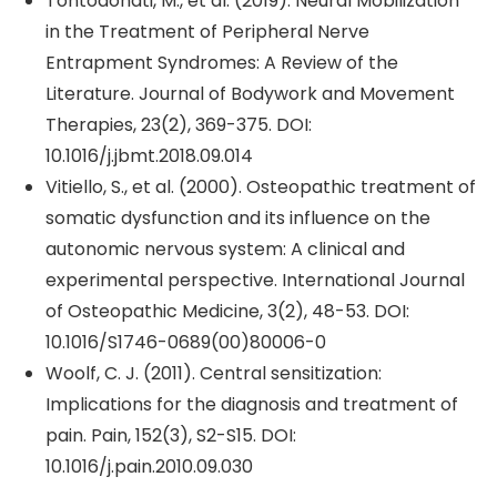
Tontodonati, M., et al. (2019). Neural Mobilization
in the Treatment of Peripheral Nerve
Entrapment Syndromes: A Review of the
Literature. Journal of Bodywork and Movement
Therapies, 23(2), 369-375. DOI:
10.1016/j.jbmt.2018.09.014
Vitiello, S., et al. (2000). Osteopathic treatment of
somatic dysfunction and its influence on the
autonomic nervous system: A clinical and
experimental perspective. International Journal
of Osteopathic Medicine, 3(2), 48-53. DOI:
10.1016/S1746-0689(00)80006-0
Woolf, C. J. (2011). Central sensitization:
Implications for the diagnosis and treatment of
pain. Pain, 152(3), S2-S15. DOI:
10.1016/j.pain.2010.09.030