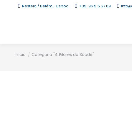
Restelo / Belém - Lisboa
+351 96 515 57 69
info@
Está aqui:
Início
Categoria "4 Pilares da Saúde"